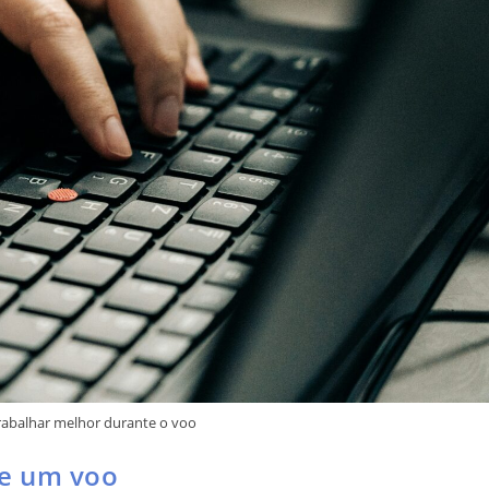
rabalhar melhor durante o voo
te um voo