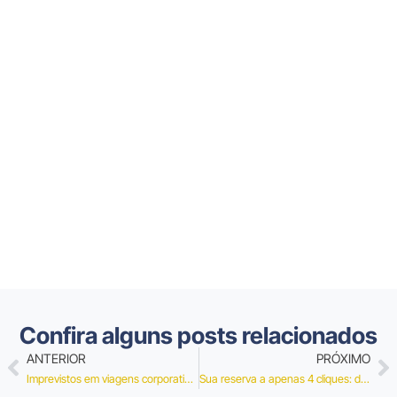
Confira alguns posts relacionados
ANTERIOR
PRÓXIMO
Imprevistos em viagens corporativas? A Kontrip te ajuda a contornar a situação
Sua reserva a apenas 4 cliques: descubra como é fácil realizar sua primeira viagem corporativa